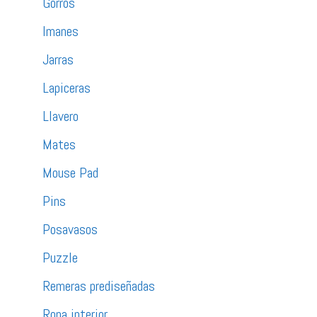
Gorros
Imanes
Jarras
Lapiceras
Llavero
Mates
Mouse Pad
Pins
Posavasos
Puzzle
Remeras prediseñadas
Ropa interior