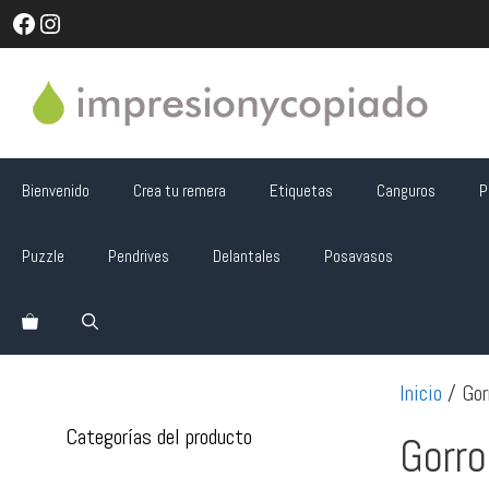
Saltar
Facebook
Instagram
al
contenido
Bienvenido
Crea tu remera
Etiquetas
Canguros
P
Puzzle
Pendrives
Delantales
Posavasos
Inicio
/ Gor
Categorías del producto
Gorro