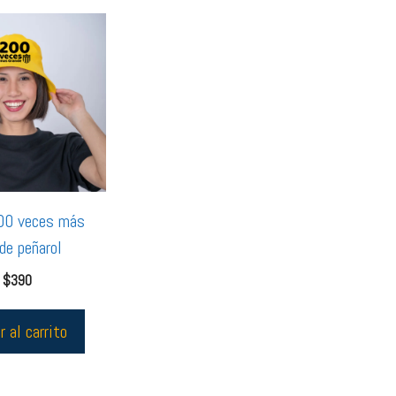
00 veces más
de peñarol
$
390
r al carrito