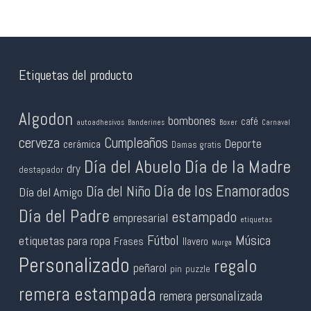
Etiquetas del producto
Algodon
bombones
café
autoadhesivos
Banderines
Boxer
Carnaval
cerveza
Cumpleaños
Deporte
cerámica
Damas gratis
Día del Abuelo
Día de la Madre
dry
destapador
Día de los Enamorados
Día del Niño
Día del Amigo
Día del Padre
estampado
empresarial
etiquetas
Fútbol
Música
etiquetas para ropa
Frases
llavero
Murga
Personalizado
regalo
peñarol
pin
puzzle
remera estampada
remera personalizada