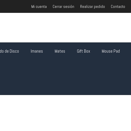
Mi cuenta
Cerrar sesión
Realizar pedido
Contacto
o de Disco
Imanes
Mates
Gift Box
Mouse Pad